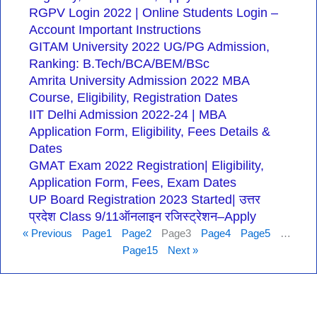
RGPV Login 2022 | Online Students Login –
Account Important Instructions
GITAM University 2022 UG/PG Admission,
Ranking: B.Tech/BCA/BEM/BSc
Amrita University Admission 2022 MBA
Course, Eligibility, Registration Dates
IIT Delhi Admission 2022-24 | MBA
Application Form, Eligibility, Fees Details &
Dates
GMAT Exam 2022 Registration| Eligibility,
Application Form, Fees, Exam Dates
UP Board Registration 2023 Started| उत्तर
प्रदेश Class 9/11ऑनलाइन रजिस्ट्रेशन–Apply
« Previous
Page
1
Page
2
Page
3
Page
4
Page
5
…
Page
15
Next »