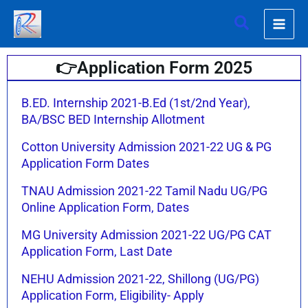
Skip
Search
to
content
👉Application Form 2025
Page
Page
Page
Page
B.ED. Internship 2021-B.Ed (1st/2nd Year),
BA/BSC BED Internship Allotment
Cotton University Admission 2021-22 UG & PG
Application Form Dates
TNAU Admission 2021-22 Tamil Nadu UG/PG
Online Application Form, Dates
MG University Admission 2021-22 UG/PG CAT
Application Form, Last Date
NEHU Admission 2021-22, Shillong (UG/PG)
Application Form, Eligibility- Apply