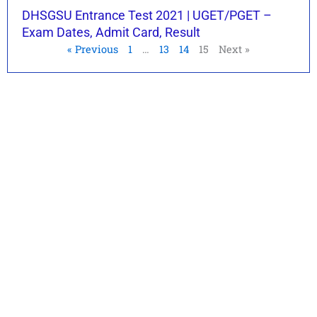
DHSGSU Entrance Test 2021 | UGET/PGET –
Exam Dates, Admit Card, Result
« Previous
1
…
13
14
15
Next »