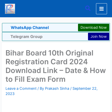
Skip
Search
to
content
WhatsApp Channel
Download Now
Telegram Group
Join Now
Bihar Board 10th Original
Registration Card 2024
Download Link – Date & How
to Fill Exam Form
Leave a Comment
/ By
Prakash Sinha
/
September 22,
2023