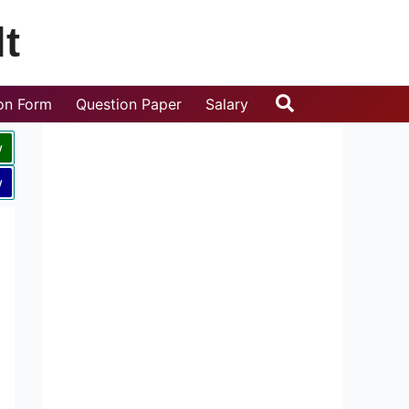
t
Search
ion Form
Question Paper
Salary
w
w