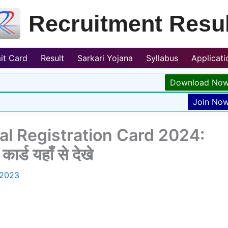
Recruitment Resul
it Card
Result
Sarkari Yojana
Syllabus
Applicat
Download No
Join No
al Registration Card 2024:
कार्ड यहाँ से देखे
 2023