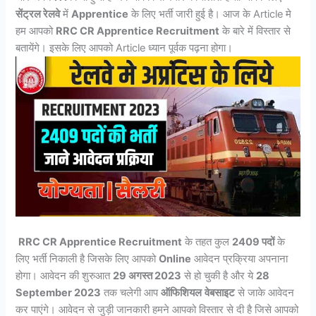
सेंट्रल रेलवे
में
Apprentice
के लिए भर्ती जारी हुई है। आज के Article मे
हम आपको
RRC CR Apprentice Recruitment
के बारे में विस्तार से
बतायेंगे। इसके लिए आपको Article ध्यान पूर्वक पढ़ना होगा।
RR
C CR Apprentice Recruitment
के तहत कुल
2409 पदों
के
लिए भर्ती निकाली है जिसके लिए आपको
Online
आवेदन प्रक्रिया अपनाना
होगा। आवेदन की शुरुआत
29 अगस्त 2023
से हो चुकी है और ये
28
September 2023
तक चलेगी आप
ऑफिशियल
वेबसाइट
से जाके आवेदन
कर पाएंगे। आवेदन से जुड़ी जानकारी हमने आपको विस्तार से दी है जिसे आपको