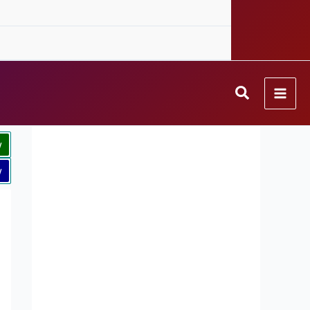
Search
w
w