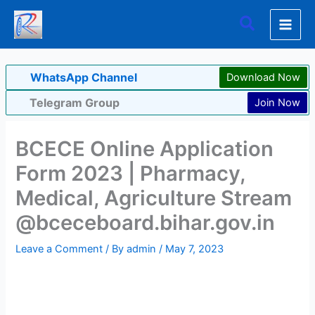
Skip
Search
to
content
WhatsApp Channel
Download Now
Telegram Group
Join Now
BCECE Online Application
Form 2023 | Pharmacy,
Medical, Agriculture Stream
@bceceboard.bihar.gov.in
Leave a Comment
/ By
admin
/
May 7, 2023