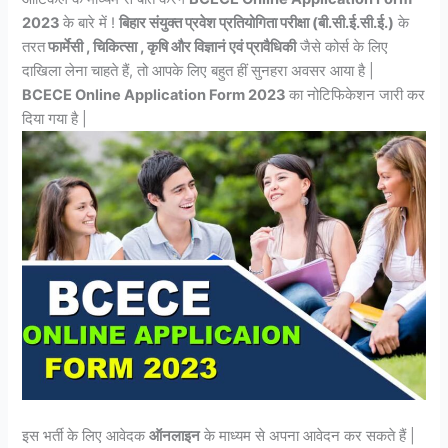
2023
के बारे में !
बिहार संयुक्त प्रवेश प्रतियोगिता परीक्षा (बी.सी.ई.सी.ई.)
के
तरत
फार्मेसी , चिकित्सा , कृषि और विज्ञानं एवं प्रावैधिकी
जैसे कोर्स के लिए
दाखिला लेना चाहते हैं, तो आपके लिए बहुत हीं सुनहरा अवसर आया है |
BCECE Online Application Form 2023
का नोटिफिकेशन जारी कर
दिया गया है |
इस भर्ती के लिए आवेदक
ऑनलाइन
के माध्यम से अपना आवेदन कर सकते हैं |