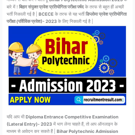
बारे में !
बिहार संयुक्त प्रवेश प्रतियोगिता परीक्षा पर्षद
के तरफ से बहुत हीं अच्छी
भर्ती निकाली गई है |
BCECE
के तरफ से यह भर्ती
डिप्लोमा
प्रवेश प्रतियोगिता
परीक्षा (पर्शिविक प्रवेश)- 2023
के लिए निकाली गई है |
यदि आप भी
Diploma Entrance Competitive Examination
(Lateral Entry)- 2023
में भाग लेना चाहते हैं, तो आप ऑनलाइन के
माध्यम से आवेदन कर सकते हैं |
Bihar Polytechnic Admission