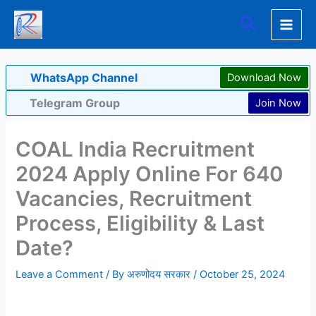
Skip
Search
to
content
WhatsApp Channel
Download Now
Telegram Group
Join Now
COAL India Recruitment
2024 Apply Online For 640
Vacancies, Recruitment
Process, Eligibility & Last
Date?
Leave a Comment
/ By
अरुणोदय सरकार
/
October 25, 2024