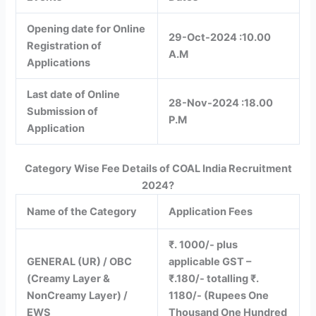
Opening date for Online
29-Oct-2024 :10.00
Registration of
A.M
Applications
Last date of Online
28-Nov-2024 :18.00
Submission of
P.M
Application
Category Wise Fee Details of COAL India Recruitment
2024?
Name of the Category
Application Fees
₹. 1000/- plus
GENERAL (UR) / OBC
applicable GST –
(Creamy Layer &
₹.180/- totalling ₹.
NonCreamy Layer) /
1180/- (Rupees One
EWS
Thousand One Hundred