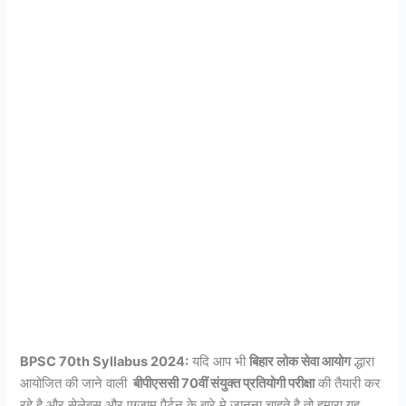
BPSC 70th Syllabus 2024:
यदि आप भी
बिहार लोक सेवा आयोग
द्धारा
आयोजित की जाने वाली
बीपीएससी 70वीं संयुक्त प्रतियोगी परीक्षा
की तैयारी कर
रहे है औऱ सेलेबस औऱ एग्जाम पैर्टन के बारे मे जानना चाहते है तो हमारा यह