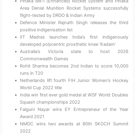
Pinaka Mk-I (Enhanced) Rocket System and Pinaka
Area Denial Munition Rocket Systems successfully
flight-tested by DRDO & Indian Army
Defence Minister Rajnath Singh releases the third
positive indigenisation list
IIT Madras launches India’s first indigenously
developed polycentric prosthetic knee ‘Kadam’
Australia’s Victoria state to host 2026
Commonwealth Games
Rohit Sharma becomes 2nd Indian to score 10,000
runs in T20
Netherlands lift fourth FIH Junior Women’s Hockey
World Cup 2022 title
India win first ever gold medal at WSF World Doubles
Squash championships 2022
Falguni Nayar wins EY Entrepreneur of the Year
Award 2021
NMDC wins two awards at 80th SKOCH Summit
2022