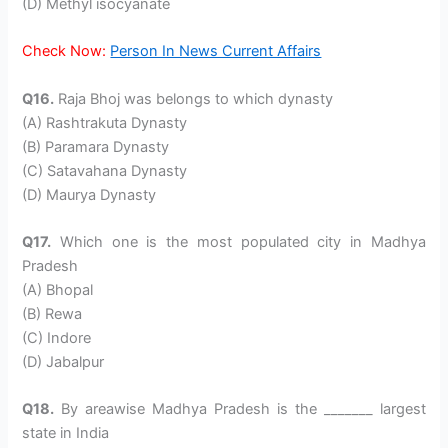
(D) Methyl isocyanate
Check Now:
Person In News Current Affairs
Q16.
Raja Bhoj was belongs to which dynasty
(A) Rashtrakuta Dynasty
(B) Paramara Dynasty
(C) Satavahana Dynasty
(D) Maurya Dynasty
Q17.
Which one is the most populated city in Madhya
Pradesh
(A) Bhopal
(B) Rewa
(C) Indore
(D) Jabalpur
Q18.
By areawise Madhya Pradesh is the _______ largest
state in India