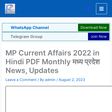
Skip
Search
to
content
WhatsApp Channel
Download Now
Telegram Group
Join Now
MP Current Affairs 2022 in
Hindi PDF Monthly मध्य प्रदेश
News, Updates
Leave a Comment
/ By
admin
/
August 2, 2023