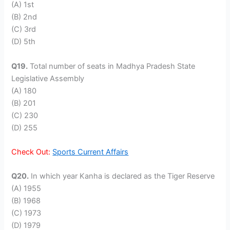
(A) 1st
(B) 2nd
(C) 3rd
(D) 5th
Q19.
Total number of seats in Madhya Pradesh State
Legislative Assembly
(A) 180
(B) 201
(C) 230
(D) 255
Check Out:
Sports Current Affairs
Q20.
In which year Kanha is declared as the Tiger Reserve
(A) 1955
(B) 1968
(C) 1973
(D) 1979