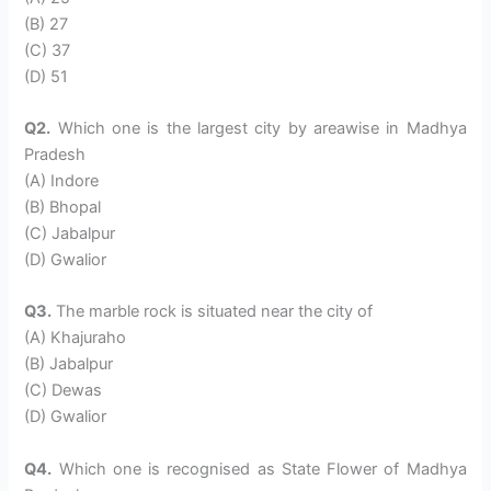
(B) 27
(C) 37
(D) 51
Q2.
Which one is the largest city by areawise in Madhya
Pradesh
(A) Indore
(B) Bhopal
(C) Jabalpur
(D) Gwalior
Q3.
The marble rock is situated near the city of
(A) Khajuraho
(B) Jabalpur
(C) Dewas
(D) Gwalior
Q4.
Which one is recognised as State Flower of Madhya