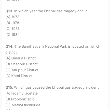
Q13.
In which year the Bhopal gas tragedy occur
(A) 1973
(B) 1978
(C) 1981
(D) 1984
Q14.
The Bandhavgarh National Park is located on which
district
(A) Umaria District
(B) Sheopur District
(C) Anuppur District
(D) Katni District
Q15.
Which gas caused the bhopal gas tragedy incident
(A) Isoamyl acetate
(B) Propionic acid
(C) Methyl trichloride