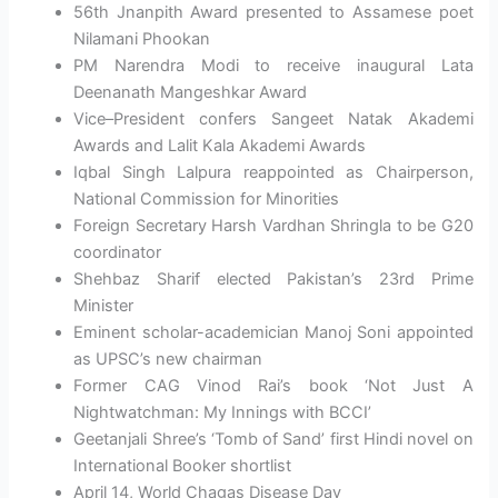
56th Jnanpith Award presented to Assamese poet
Nilamani Phookan
PM Narendra Modi to receive inaugural Lata
Deenanath Mangeshkar Award
Vice–President confers Sangeet Natak Akademi
Awards and Lalit Kala Akademi Awards
Iqbal Singh Lalpura reappointed as Chairperson,
National Commission for Minorities
Foreign Secretary Harsh Vardhan Shringla to be G20
coordinator
Shehbaz Sharif elected Pakistan’s 23rd Prime
Minister
Eminent scholar-academician Manoj Soni appointed
as UPSC’s new chairman
Former CAG Vinod Rai’s book ‘Not Just A
Nightwatchman: My Innings with BCCI’
Geetanjali Shree’s ‘Tomb of Sand’ first Hindi novel on
International Booker shortlist
April 14, World Chagas Disease Day