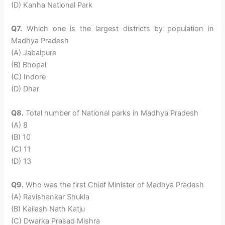
(D) Kanha National Park
Q7.
Which one is the largest districts by population in
Madhya Pradesh
(A) Jabalpure
(B) Bhopal
(C) Indore
(D) Dhar
Q8.
Total number of National parks in Madhya Pradesh
(A) 8
(B) 10
(C) 11
(D) 13
Q9.
Who was the first Chief Minister of Madhya Pradesh
(A) Ravishankar Shukla
(B) Kailash Nath Katju
(C) Dwarka Prasad Mishra