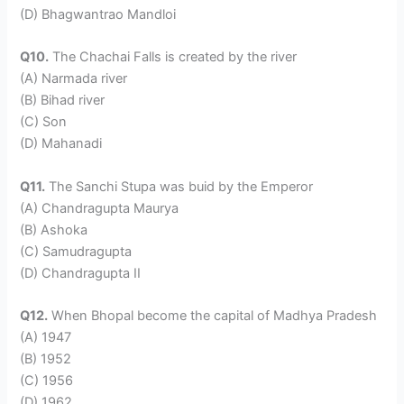
(D) Bhagwantrao Mandloi
Q10.
The Chachai Falls is created by the river
(A) Narmada river
(B) Bihad river
(C) Son
(D) Mahanadi
Q11.
The Sanchi Stupa was buid by the Emperor
(A) Chandragupta Maurya
(B) Ashoka
(C) Samudragupta
(D) Chandragupta II
Q12.
When Bhopal become the capital of Madhya Pradesh
(A) 1947
(B) 1952
(C) 1956
(D) 1962