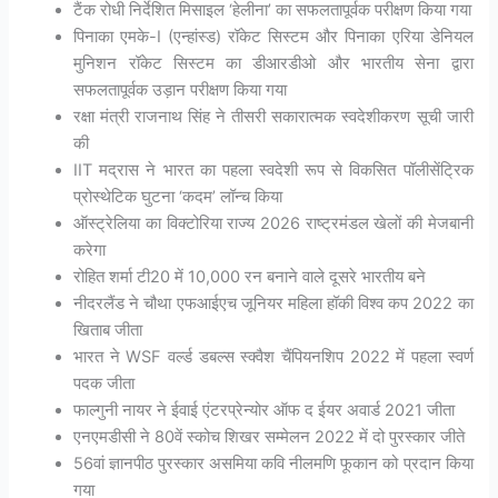
टैंक रोधी निर्देशित मिसाइल ‘हेलीना’ का सफलतापूर्वक परीक्षण किया गया
पिनाका एमके-I (एन्हांस्ड) रॉकेट सिस्टम और पिनाका एरिया डेनियल
मुनिशन रॉकेट सिस्टम का डीआरडीओ और भारतीय सेना द्वारा
सफलतापूर्वक उड़ान परीक्षण किया गया
रक्षा मंत्री राजनाथ सिंह ने तीसरी सकारात्मक स्वदेशीकरण सूची जारी
की
IIT मद्रास ने भारत का पहला स्वदेशी रूप से विकसित पॉलीसेंट्रिक
प्रोस्थेटिक घुटना ‘कदम’ लॉन्च किया
ऑस्ट्रेलिया का विक्टोरिया राज्य 2026 राष्ट्रमंडल खेलों की मेजबानी
करेगा
रोहित शर्मा टी20 में 10,000 रन बनाने वाले दूसरे भारतीय बने
नीदरलैंड ने चौथा एफआईएच जूनियर महिला हॉकी विश्व कप 2022 का
खिताब जीता
भारत ने WSF वर्ल्ड डबल्स स्क्वैश चैंपियनशिप 2022 में पहला स्वर्ण
पदक जीता
फाल्गुनी नायर ने ईवाई एंटरप्रेन्योर ऑफ द ईयर अवार्ड 2021 जीता
एनएमडीसी ने 80वें स्कोच शिखर सम्मेलन 2022 में दो पुरस्कार जीते
56वां ज्ञानपीठ पुरस्कार असमिया कवि नीलमणि फूकान को प्रदान किया
गया