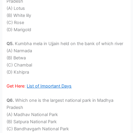
Pradesh
(A) Lotus
(B) White lily
(C) Rose
(D) Marigold
Q5.
Kumbha mela in Ujjain held on the bank of which river
(A) Narmada
(B) Betwa
(C) Chambal
(D) Kshipra
Get Here
:
List of Important Days
Q6.
Which one is the largest national park in Madhya
Pradesh
(A) Madhav National Park
(B) Satpura National Park
(C) Bandhavgarh National Park