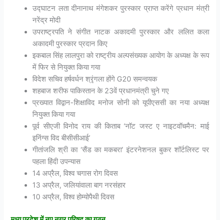
उद्घाटन लता दीनानाथ मंगेशकर पुरस्कार प्राप्त करेंगे प्रधान मंत्री
नरेंद्र मोदी
उपराष्ट्रपति ने संगीत नाटक अकादमी पुरस्कार और ललित कला
अकादमी पुरस्कार प्रदान किए
इकबाल सिंह लालपुरा को राष्ट्रीय अल्पसंख्यक आयोग के अध्यक्ष के रूप
में फिर से नियुक्त किया गया
विदेश सचिव हर्षवर्धन श्रृंगला होंगे G20 समन्वयक
शहबाज शरीफ पाकिस्तान के 23वें प्रधानमंत्री चुने गए
प्रख्यात विद्वान-शिक्षाविद मनोज सोनी को यूपीएससी का नया अध्यक्ष
नियुक्त किया गया
पूर्व सीएजी विनोद राय की किताब ‘नॉट जस्ट ए नाइटवॉचमैन: माई
इनिंग्स विद बीसीसीआई’
गीतांजलि श्री का ‘सैंड का मकबरा’ इंटरनेशनल बुकर शॉर्टलिस्ट पर
पहला हिंदी उपन्यास
14 अप्रैल, विश्व चगास रोग दिवस
13 अप्रैल, जलियांवाला बाग नरसंहार
10 अप्रैल, विश्व होम्योपैथी दिवस
मध्य
प्रदेश
में
नए
नगर
परिषद
का
गठन