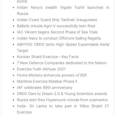
bomb
Indian Navy’s stealth frigate Tushil launched in
Russia
Indian Coast Guard Ship ‘Sarthak’ inaugurated
Ballistic missile Agni-V successfully test-fired
IAC Vikrant begins Second Phase of Sea Trials
Indian Navy to conduct Offshore Sailing Regatta
ABHYAS: DRDO tests High-Speed Expendable Aerial
Target
Konkan Shakti Exercise – Key Facts
7 New Defence Companies dedicated to the Nation
Exercise Yudh Abhyas 2021
Home Ministry enhances powers of BSF
Maritime Exercise Malabar Phase II
IAF celebrates 89th anniversary
DRDO Dare to Dream 2.0 & Young Scientists awards
Russia test-fires Hypersonic missile from submarine
India- Sri Lanka to take part in ‘Mitra Shakti 21’
Exercise