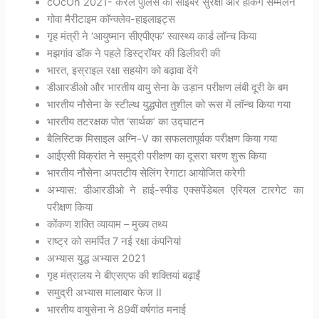
cOcOn 2021- केरल पुलिस की साइबर सुरक्षा और हैकिंग सम्मेलन
गोवा मैरीटाइम कॉन्क्लेव-हाइलाइट्स
गृह मंत्री ने ‘आयुष्मान सीएपीएफ’ स्वास्थ्य कार्ड लॉन्च किया
मझगांव डॉक ने पहले डिस्ट्रॉयर की डिलीवरी की
भारत, इस्राइल रक्षा सहयोग को बढ़ावा देंगे
डीआरडीओ और भारतीय वायु सेना के उड़ान परीक्षण लंबी दूरी के बम
भारतीय नौसेना के स्टील्थ युद्धपोत तुशील को रूस में लॉन्च किया गया
भारतीय तटरक्षक पोत ‘सार्थक’ का उद्घाटन
बैलिस्टिक मिसाइल अग्नि-V का सफलतापूर्वक परीक्षण किया गया
आईएसी विक्रांत ने समुद्री परीक्षण का दूसरा चरण शुरू किया
भारतीय नौसेना अपतटीय सेलिंग रेगाटा आयोजित करेगी
अभ्यास: डीआरडीओ ने हाई-स्पीड एक्सपेंडेबल एरियल टारगेट का
परीक्षण किया
कोंकण शक्ति व्यायाम – मुख्य तथ्य
राष्ट्र को समर्पित 7 नई रक्षा कंपनियां
अभ्यास युद्ध अभ्यास 2021
गृह मंत्रालय ने बीएसएफ की शक्तियां बढ़ाईं
समुद्री अभ्यास मालाबार फेज II
भारतीय वायुसेना ने 89वीं वर्षगांठ मनाई