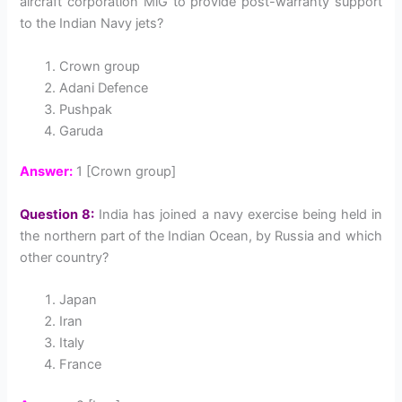
aircraft corporation MiG to provide post-warranty support
to the Indian Navy jets?
Crown group
Adani Defence
Pushpak
Garuda
Answer:
1 [Crown group]
Question 8:
India has joined a navy exercise being held in
the northern part of the Indian Ocean, by Russia and which
other country?
Japan
Iran
Italy
France