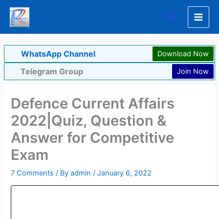
Skip
Search
to
content
WhatsApp Channel
Download Now
Telegram Group
Join Now
Defence Current Affairs
2022|Quiz, Question &
Answer for Competitive
Exam
7 Comments
/ By
admin
/
January 6, 2022