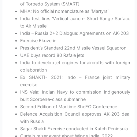
of Torpedo System (SMART)
MHA: No official nomenclature as ‘Martyrs’
India test fires ‘Vertical launch- Short Range Surface
to Air Missile’
India – Russia 2+2 Dialogue: Agreements on AK-203
Exercise Ekuverin
President’s Standard 22nd Missile Vessel Squadron
UAE buys record 80 Rafale jets
India to develop jet engines for aircrafts with foreign
collaboration
Ex SHAKTI- 2021: Indo – France joint military
exercise
INS Vela: Indian Navy to commission indigenously
built Scorpene-class submarine
Second Edition of Maritime SheEO Conference
Defence Acquisition Council approves AK-203 deal
with Russia
Sagar Shakti Exercise conducted in Kutch Peninsula
Curtain raiser event about Wings India, 2022