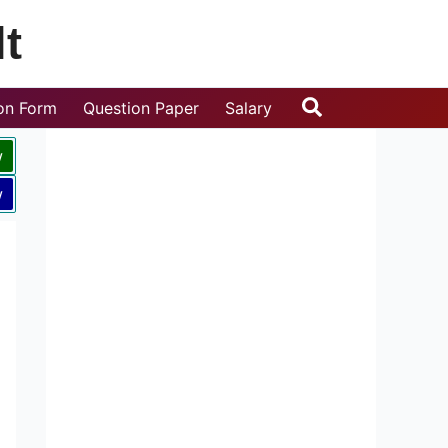
t
Search
ion Form
Question Paper
Salary
w
w