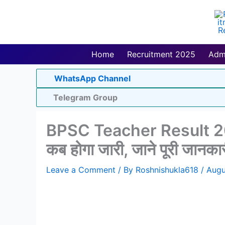
Skip
to
content
Home
Recruitment 2025
Adm
WhatsApp Channel
Telegram Group
BPSC Teacher Result 2023:
कब होगा जारी, जाने पूरी जानका
Leave a Comment
/ By
Roshnishukla618
/
Augu