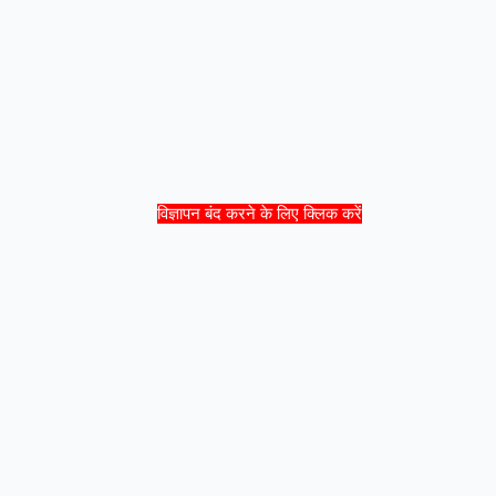
विज्ञापन बंद करने के लिए क्लिक करें