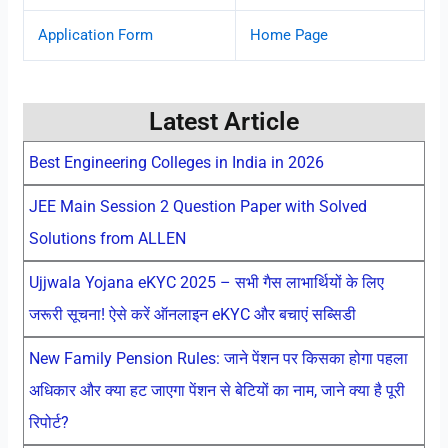
Application Form
Home Page
Latest Article
Best Engineering Colleges in India in 2026
JEE Main Session 2 Question Paper with Solved
Solutions from ALLEN
Ujjwala Yojana eKYC 2025 – सभी गैस लाभार्थियों के लिए
जरूरी सूचना! ऐसे करें ऑनलाइन eKYC और बचाएं सब्सिडी
New Family Pension Rules: जाने पेंशन पर किसका होगा पहला
अधिकार और क्या हट जाएगा पेंशन से बेटियों का नाम, जाने क्या है पूरी
रिपोर्ट?