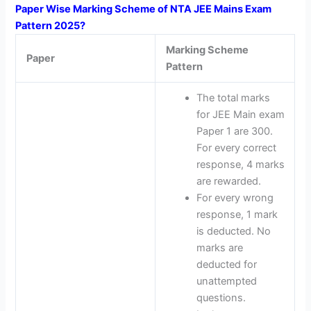
Paper Wise Marking Scheme of NTA JEE Mains Exam
Pattern 2025?
Marking Scheme
Paper
Pattern
The total marks
for JEE Main exam
Paper 1 are 300.
For every correct
response, 4 marks
are rewarded.
For every wrong
response, 1 mark
is deducted. No
marks are
deducted for
unattempted
questions.