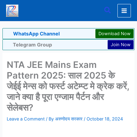
Skip
Search
to
content
WhatsApp Channel
Download Now
Telegram Group
Join Now
NTA JEE Mains Exam
Pattern 2025: साल 2025 के
जेईई मेन्स को फर्स्ट अटेम्प्ट मे क्रेक करें,
जाने क्या है पूरा एग्जाम पैर्टन और
सेलेबस?
Leave a Comment
/ By
अरुणोदय सरकार
/
October 18, 2024