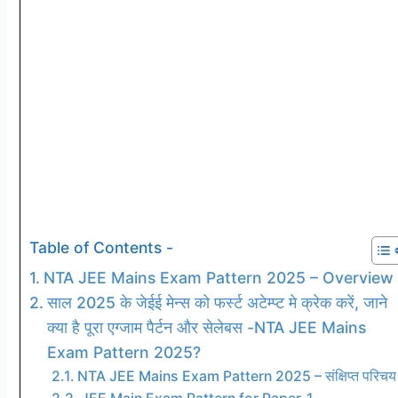
Table of Contents -
NTA JEE Mains Exam Pattern 2025 – Overview
साल 2025 के जेईई मेन्स को फर्स्ट अटेम्प्ट मे क्रेक करें, जाने
क्या है पूरा एग्जाम पैर्टन और सेलेबस -NTA JEE Mains
Exam Pattern 2025?
NTA JEE Mains Exam Pattern 2025 – संक्षिप्त परिचय