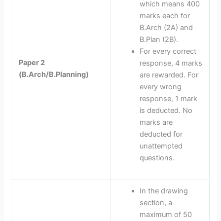
which means 400
marks each for
B.Arch (2A) and
B.Plan (2B).
For every correct
Paper 2
response, 4 marks
(B.Arch/B.Planning)
are rewarded. For
every wrong
response, 1 mark
is deducted. No
marks are
deducted for
unattempted
questions.
In the drawing
section, a
maximum of 50