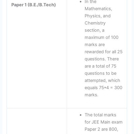
In the
Paper 1 (B.E./B.Tech)
Mathematics,
Physics, and
Chemistry
section, a
maximum of 100
marks are
rewarded for all 25
questions. There
are a total of 75
questions to be
attempted, which
equals 75*4 = 300
marks.
The total marks
for JEE Main exam
Paper 2 are 800,