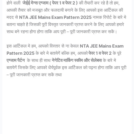
होने वाली
जेईई मेन्स एग्जाम ( पेपर 1 व पेपर 2 )
की तैयारी कर रहे है तो हम,
आपकी तैयार को मजबूत और फलदायी बनाने के लिए आपको इस आर्टिकल की
मदद से
NTA JEE Mains Exam Pattern 2025
नामक रिपोर्ट के बारे मे
बताना चाहते है जिसकी पूरी विस्तृत जानकारी प्राप्त करने के लिए आपको हमारे
साथ बने रहना होगा होगा ताकि आप पूरी – पूरी जानकारी प्राप्त कर सकें।
इस आर्टिकल मे हम, आपको विस्तार से ना केवल
NTA JEE Mains Exam
Pattern 2025
के बारे मे बतायेगें बल्कि हम, आपको
पेपर 1 व पेपर 2
के पूरे
एग्जाम पैर्टन
के साथ ही साथ
नेगेटिव मार्किग स्कीम और सेलेबस
के बारे मे
बतायेगें जिसके लिए आपको धैर्यपूर्वक इस आर्टिकल को पढ़ना होगा ताकि आप पूरी
– पूरी जानकारी प्राप्त कर सकें तथा