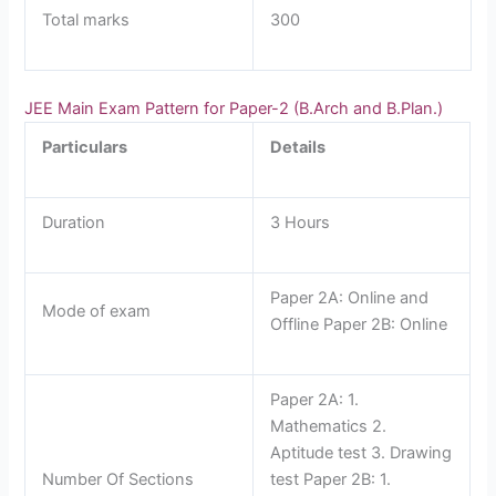
Total marks
300
JEE Main Exam Pattern for Paper-2 (B.Arch and B.Plan.)
Particulars
Details
Duration
3 Hours
Paper 2A: Online and
Mode of exam
Offline Paper 2B: Online
Paper 2A: 1.
Mathematics 2.
Aptitude test 3. Drawing
Number Of Sections
test Paper 2B: 1.