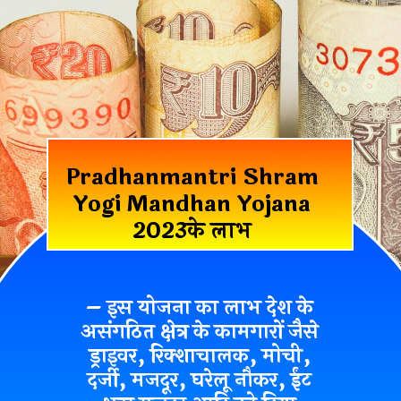
Pradhanmantri Shram
Yogi Mandhan Yojana
2023के लाभ
– इस योजना का लाभ देश के
असंगठित क्षेत्र के कामगारों जैसे
ड्राइवर, रिक्शाचालक, मोची,
दर्जी, मजदूर, घरेलू नौकर, ईंट