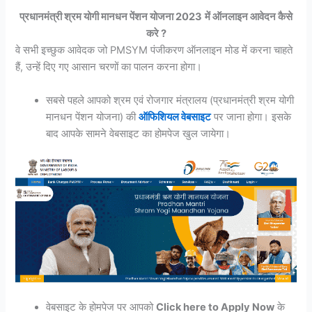
प्रधानमंत्री श्रम योगी मानधन पेंशन योजना 2023
में ऑनलाइन आवेदन कैसे
करे
?
वे सभी इच्छुक आवेदक जो PMSYM पंजीकरण ऑनलाइन मोड में करना चाहते
हैं, उन्हें दिए गए आसान चरणों का पालन करना होगा।
सबसे पहले आपको श्रम एवं रोजगार मंत्रालय (प्रधानमंत्री श्रम योगी
मानधन पेंशन योजना) की
ऑफिशियल वेबसाइट
पर जाना होगा। इसके
बाद आपके सामने वेबसाइट का होमपेज खुल जायेगा।
वेबसाइट के होमपेज पर आपको
Click here to Apply Now
के