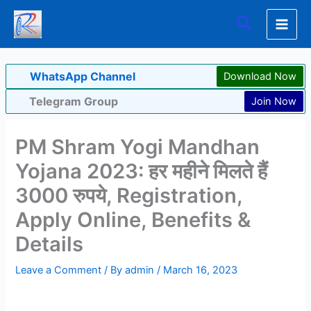
Skip
Search
to
content
WhatsApp Channel
Download Now
Telegram Group
Join Now
PM Shram Yogi Mandhan
Yojana 2023: हर महीने मिलते हैं
3000 रुपये, Registration,
Apply Online, Benefits &
Details
Leave a Comment
/ By
admin
/
March 16, 2023