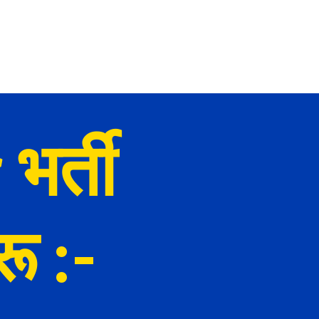
भर्ती
ू :-