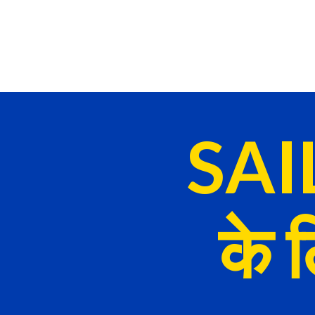
SAIL
के 