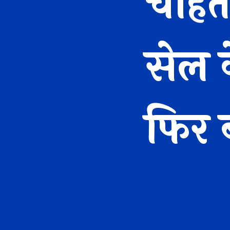
चाहत
सेल 
फिर ब