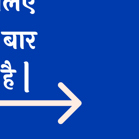
 लिए
 बार
है |