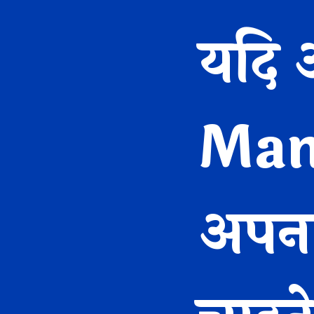
यदि 
Mana
अपना