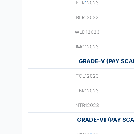
FTR
1
2023
BLR12023
WLD12023
IMC12023
GRADE-V (PAY SCALE
TCL12023
TBR12023
NTR12023
GRADE-VII (PAY SCAL