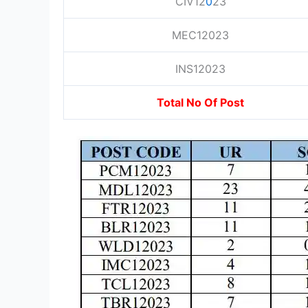
CIV12
0
23
MEC12023
INS12023
Total No Of Post