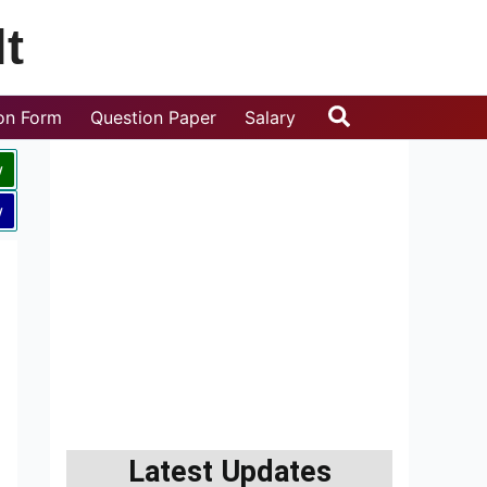
t
Search
ion Form
Question Paper
Salary
w
w
Latest Updates