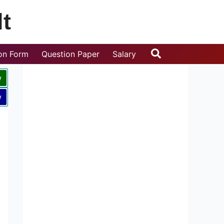
t
Search
ion Form
Question Paper
Salary
w
w