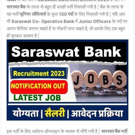
सारस्वत बैंक
के तरफ से बहुत हीं अच्छी भर्ती निकाली गयी है | बैंक के तरफ से
यह भर्ती
जूनियर ऑफिसर्स
के कुल
150 पदों
के लिए निकाली गयी है | यदि आप
भी
Saraswat Co- Operative Bank
में
Junior Officers
के पदों पर
अपना कैरियर बनाना चाहते हैं या नौकरी पाना चाहते हैं, तो आपके लिए एक बहुत
हीं सुनहरा अवसर है |
इस भर्ती के लिए आवेदन ऑनलाइन के माध्यम से माँगी गयी है |
सारस्वत बैंक भर्ती