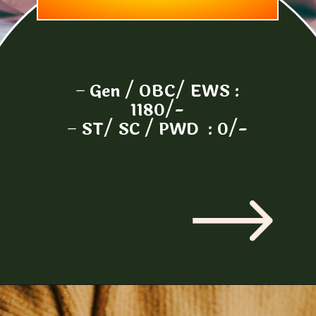
–
Gen / OBC/ EWS :
1180/-
–
ST/ SC / PWD : 0/-