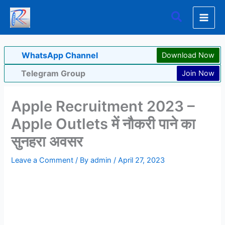
Skip
Search
to
content
WhatsApp Channel
Download Now
Telegram Group
Join Now
Apple Recruitment 2023 –
Apple Outlets में नौकरी पाने का
सुनहरा अवसर
Leave a Comment
/ By
admin
/
April 27, 2023