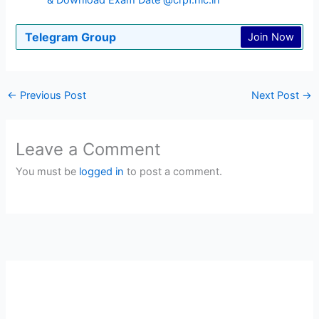
& Download Exam Date @crpf.nic.in
Telegram Group
Join Now
←
Previous Post
Next Post
→
Leave a Comment
You must be
logged in
to post a comment.