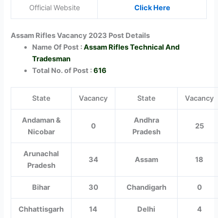
Official Website
Click Here
Assam Rifles Vacancy 2023 Post Details
Name Of Post :
Assam Rifles Technical And
Tradesman
Total No. of Post :
616
State
Vacancy
State
Vacancy
Andaman &
Andhra
0
25
Nicobar
Pradesh
Arunachal
34
Assam
18
Pradesh
Bihar
30
Chandigarh
0
Chhattisgarh
14
Delhi
4