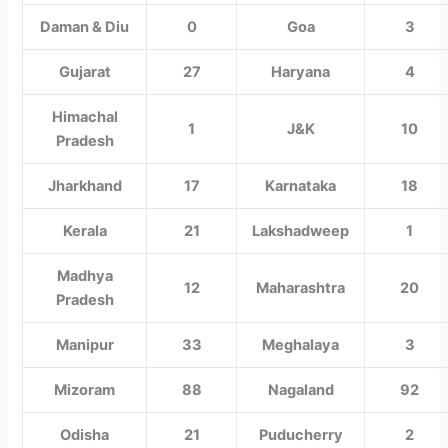
Daman & Diu
0
Goa
3
Gujarat
27
Haryana
4
Himachal
1
J&K
10
Pradesh
Jharkhand
17
Karnataka
18
Kerala
21
Lakshadweep
1
Madhya
12
Maharashtra
20
Pradesh
Manipur
33
Meghalaya
3
Mizoram
88
Nagaland
92
Odisha
21
Puducherry
2