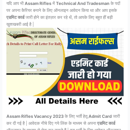
यदि आप भी
Assam Rifles
में
Technical And Tradesman
के पदों
पर अपना कैरियर बनाने के लिए ऑनलाइन आवेदन किया था और आप इसके
एडमिट कार्ड
जारी होने का इंतज़ार कर रहे थें, तो आपके लिए बहुत हीं बड़ी
खुशखबरी आई है |
Assam Rifles Vacancy 2023
के लिए भर्ती हेतू
Admit Card
जारी
कर दी गई है | आवेदक नीचे दिए गये लिंक के माध्यम से अपना
एडमिट कार्ड