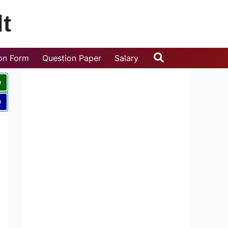
t
Search
ion Form
Question Paper
Salary
w
w