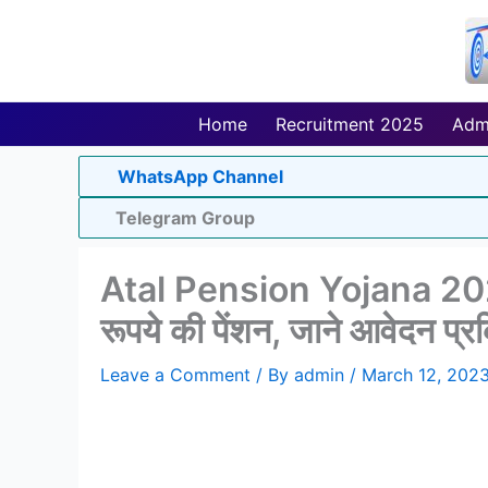
Skip
to
content
Home
Recruitment 2025
Adm
WhatsApp Channel
Telegram Group
Atal Pension Yojana 2023
रूपये की पेंशन, जाने आवेदन प्र
Leave a Comment
/ By
admin
/
March 12, 202