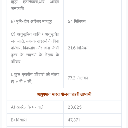
कूड़ा हटानेवाला,और आदिम
जनजाति
B) भूमि-हीन अस्थिर मजदूर
54 मिलियन
C) अनुसूचित जाति / अनुसूचित
जनजाति, वयस्क सदस्यों के बिना
परिवार, विकलांग और बिना किसी
21.6 मिलियन
पुरुष के सदस्यों के नेतृत्व के
परिवार
I. कुल ग्रामीण परिवारों की संख्या
77.2 मिलियन
(ए + बी + सी)
आयुषमान
भारत
योजना
शहरी
लाभार्थी
A) खपरैल के घर वाले
23,825
B) भिखारी
47,371