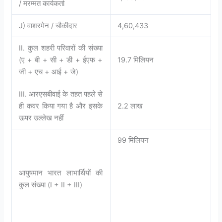
/ मरम्मत कार्यकर्ता
J) वाशरमेन / चौकीदार
4,60,433
II. कुल शहरी परिवारों की संख्या
(ए + बी + सी + डी + ईएफ +
19.7 मिलियन
जी + एच + आई + जे)
III. आरएसबीवाई के तहत पहले से
ही कवर किया गया है और इसके
2.2 लाख
ऊपर उल्लेख नहीं
99 मिलियन
आयुषमान भारत लाभार्थियों की
कुल संख्या (I + II + III)