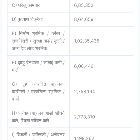
C) घरेलु कामगार
6,85,352
D) पुटपाथ विक्रेता
8,64,659
E) निर्माण श्रमिक / प्लंबर /
राजमिस्री / सुरक्षा गार्ड / कूली /
1,02,35,435
अन्य हेड लोड श्रमिक
F) झाड़ू देनेवाला / सफाई कर्मी /
6,06,446
माली
G) गृह आधारित श्रमिक,
कारीगरों / हस्तशिल्प श्रमिक /
2,758,194
दर्जी
H) परिवहन श्रमिक,गाड़ी खींचने
2,773,310
वाले, रिक्शा खींचने वाले
I) बिजली / यांत्रिकी / असेंबलर
1,199,262