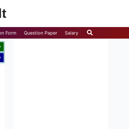
t
Search
ion Form
Question Paper
Salary
w
w