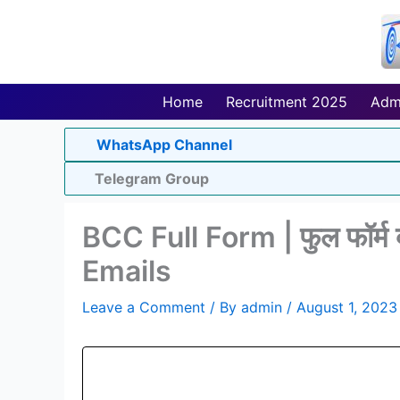
Skip
to
content
Home
Recruitment 2025
Adm
WhatsApp Channel
Telegram Group
BCC Full Form | फुल फॉर्म क्
Emails
Leave a Comment
/ By
admin
/
August 1, 2023