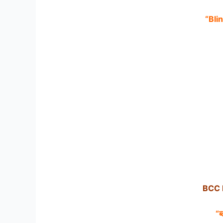
“Bli
BCC F
“ब