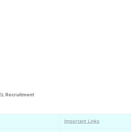
L Recruitment
Important Links