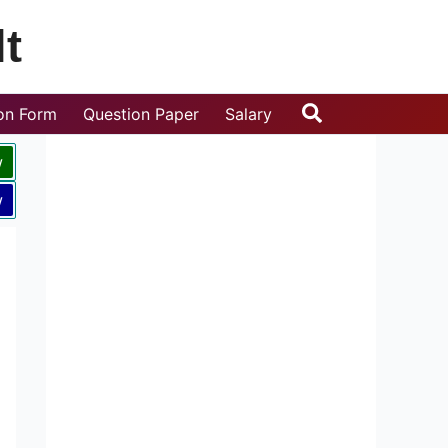
t
Search
ion Form
Question Paper
Salary
w
w