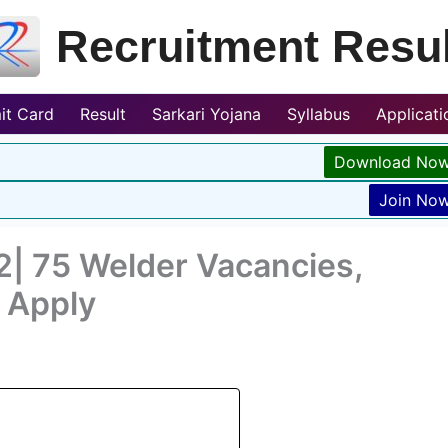
Recruitment Resul
it Card
Result
Sarkari Yojana
Syllabus
Applicat
Download No
Join No
| 75 Welder Vacancies,
 Apply