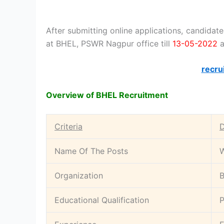
After submitting online applications, candidate
at BHEL, PSWR Nagpur office till
13-05-2022
a
recru
Overview of BHEL Recruitment
Criteria
D
Name Of The Posts
W
Organization
B
Educational Qualification
P