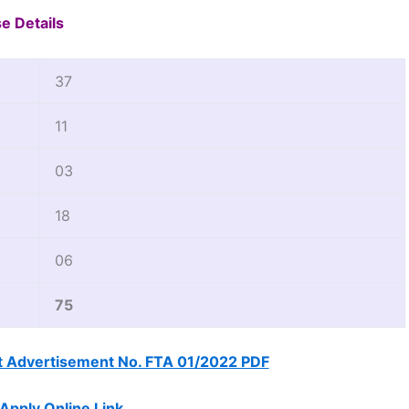
e Details
37
11
03
18
06
75
 Advertisement No. FTA 01/2022 PDF
Apply Online Link