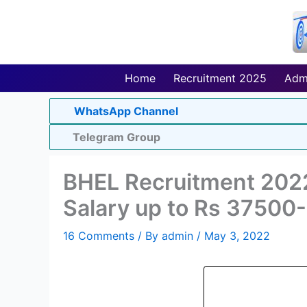
Skip
to
content
Home
Recruitment 2025
Adm
WhatsApp Channel
Telegram Group
BHEL Recruitment 2022
Salary up to Rs 37500-
16 Comments
/ By
admin
/
May 3, 2022