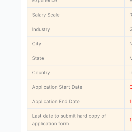
Experience
E
Salary Scale
R
Industry
G
City
State
M
Country
I
Application Start Date
Application End Date
1
Last date to submit hard copy of
1
application form