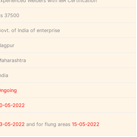
xperienced Welders with IBR Certification
s 37500
ovt. of India of enterprise
Nagpur
aharashtra
ndia
Ongoing
0-05-2022
3-05-2022
and for flung areas
15-05-2022