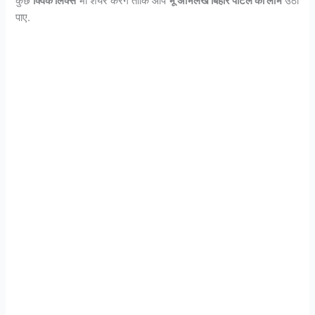
कुछ
क्विक लिंक्स
भी शेयर करेंगे ताकि आप
भू अभिलेख बिहार पोर्टल का लाभ
उठा
पाए.