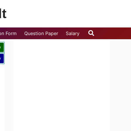
t
Search
ion Form
Question Paper
Salary
w
w