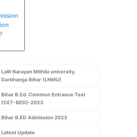
mission
sion
ं?
Lalit Narayan Mithila university,
Darbhanga Bihar (LNMU)
Bihar B.Ed. Common Entrance Test
(CET-BED)-2023
Bihar B
.
ED Admission 2023
Latest Update