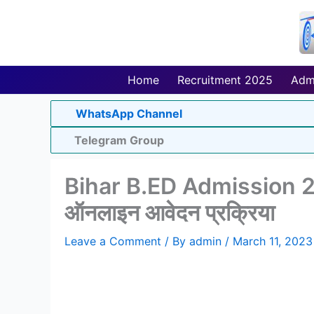
Skip
to
content
Home
Recruitment 2025
Adm
WhatsApp Channel
Telegram Group
Bihar B.ED Admission 202
ऑनलाइन आवेदन प्रक्रिया
Leave a Comment
/ By
admin
/
March 11, 2023