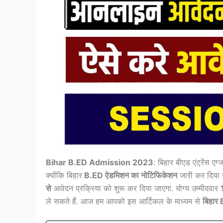
Bihar B.ED Admission 2023
: बिहार बीएड एंट्रेंस ए
क्योंकि बिहार
B.ED ऐडमिशन का नोटिफिकेशन
जारी कर दिया ग
से
आवेदन प्रक्रिया को शुरू कर दिया जाएगा. योग्य उम्मीदवार
ले सकते हैं. आज हम आपको इस आर्टिकल के माध्यम से
बिहार