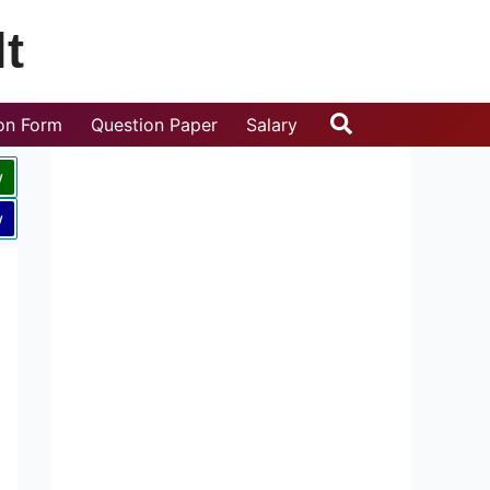
t
Search
ion Form
Question Paper
Salary
w
w