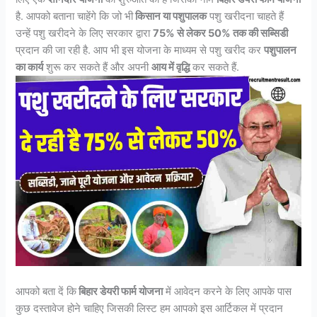
है. आपको बताना चाहेंगे कि जो भी
किसान या पशुपालक
पशु खरीदना चाहते हैं
उन्हें पशु खरीदने के लिए सरकार द्वारा
75% से लेकर 50% तक की सब्सिडी
प्रदान की जा रही है. आप भी इस योजना के माध्यम से पशु खरीद कर
पशुपालन
का कार्य
शुरू कर सकते हैं और अपनी
आय में वृद्धि
कर सकते हैं.
आपको बता दें कि
बिहार डेयरी फार्म योजना
में आवेदन करने के लिए आपके पास
कुछ दस्तावेज होने चाहिए जिसकी लिस्ट हम आपको इस आर्टिकल में प्रदान