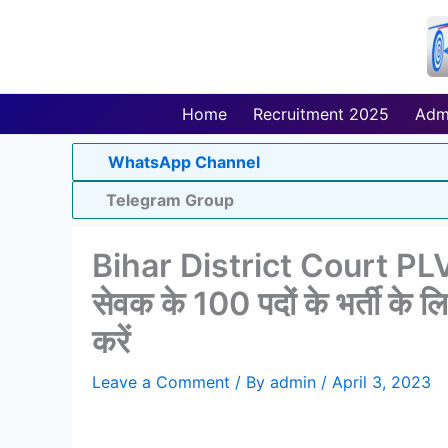
Skip
to
content
Home
Recruitment 2025
Adm
WhatsApp Channel
Telegram Group
Bihar District Court PLV
सेवक के 100 पदों के भर्ती के ल
करें
Leave a Comment
/ By
admin
/
April 3, 2023