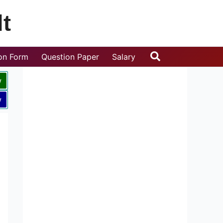
t
Search
ion Form
Question Paper
Salary
w
w