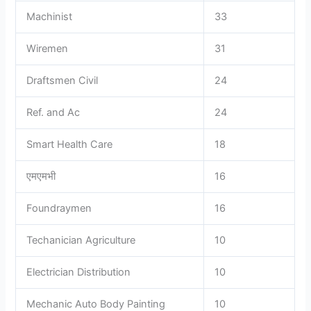
Machinist
33
Wiremen
31
Draftsmen Civil
24
Ref. and Ac
24
Smart Health Care
18
एमएमभी
16
Foundraymen
16
Techanician Agriculture
10
Electrician Distribution
10
Mechanic Auto Body Painting
10