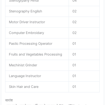
Stenogrpahy Hindi
04
Stenography English
02
Motor Driver Instructor
02
Computer Embroidary
02
Pastic Processing Operator
01
Fruits and Vegetables Processing
01
Mechinist Grinder
01
Language Instructor
01
Skin Hair and Care
01
सारांश