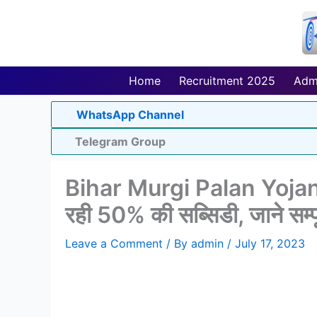
Skip
to
content
Home
Recruitment 2025
Adm
WhatsApp Channel
Telegram Group
Bihar Murgi Palan Yojana 
रही 50% की सब्सिडी, जाने सम्प
Leave a Comment
/ By
admin
/
July 17, 2023