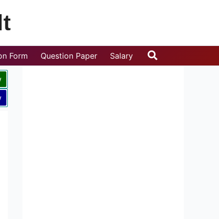
t
Search
ion Form
Question Paper
Salary
w
w