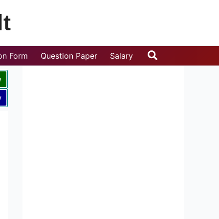
t
Search
ion Form
Question Paper
Salary
w
w