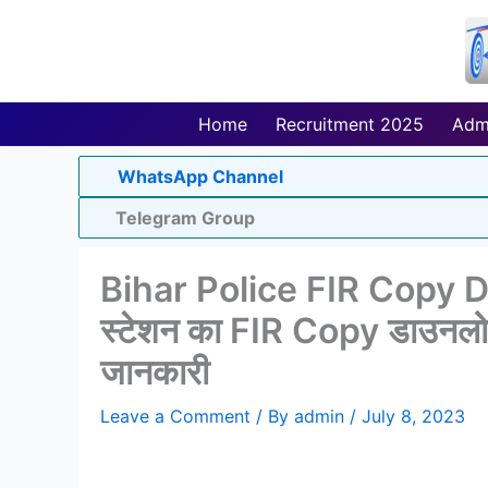
Skip
to
content
Home
Recruitment 2025
Adm
WhatsApp Channel
Telegram Group
Bihar Police FIR Copy Do
स्टेशन का FIR Copy डाउनलोड कर
जानकारी
Leave a Comment
/ By
admin
/
July 8, 2023