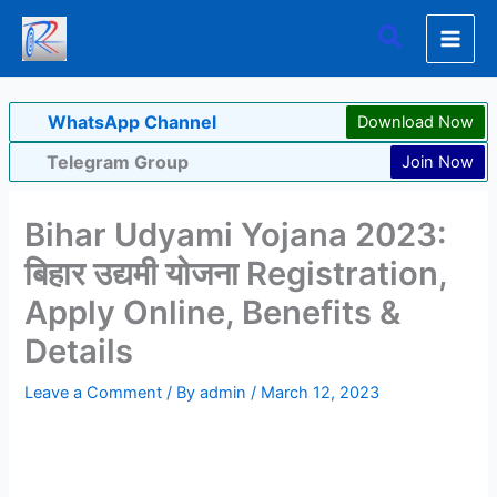
Skip
Search
to
content
WhatsApp Channel
Download Now
Telegram Group
Join Now
Bihar Udyami Yojana 2023:
बिहार उद्यमी योजना Registration,
Apply Online, Benefits &
Details
Leave a Comment
/ By
admin
/
March 12, 2023