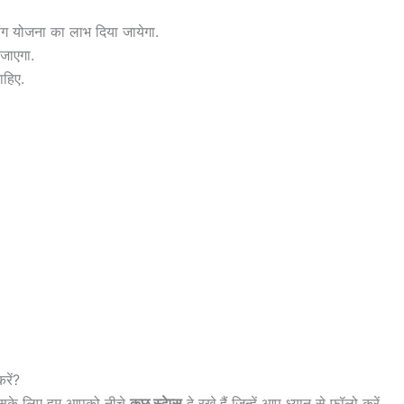
ग योजना का लाभ दिया जायेगा.
जाएगा.
ाहिए.
रें?
 उसके लिए हम आपको नीचे
कुछ स्टेप्स
दे रखे हैं जिन्हें आप ध्यान से फॉलो करें.