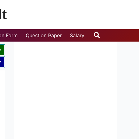
t
Search
ion Form
Question Paper
Salary
w
w