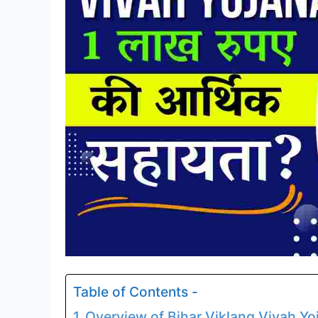
Table of Contents -
Overview of Bihar Viklang Vivah Yo