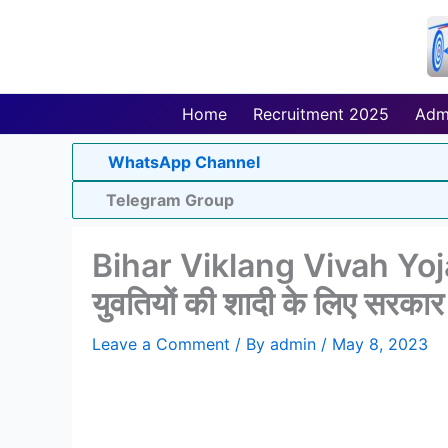
Skip
to
content
Home
Recruitment 2025
Adm
WhatsApp Channel
Telegram Group
Bihar Viklang Vivah Yoja
युवतियों की शादी के लिए सरका
Leave a Comment
/ By
admin
/
May 8, 2023