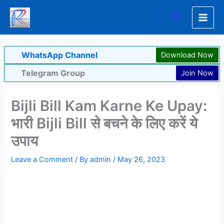
Skip
Search
to
content
WhatsApp Channel
Download Now
Telegram Group
Join Now
Bijli Bill Kam Karne Ke Upay:
भारी Bijli Bill से बचने के लिए करें ये
उपाय
Leave a Comment
/ By
admin
/
May 26, 2023