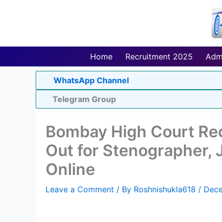
Skip
to
content
Home
Recruitment 2025
Adm
WhatsApp Channel
Telegram Group
Bombay High Court Rec
Out for Stenographer, 
Online
Leave a Comment
/ By
Roshnishukla618
/
Dece