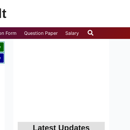
t
Search
ion Form
Question Paper
Salary
w
w
Latest Updates