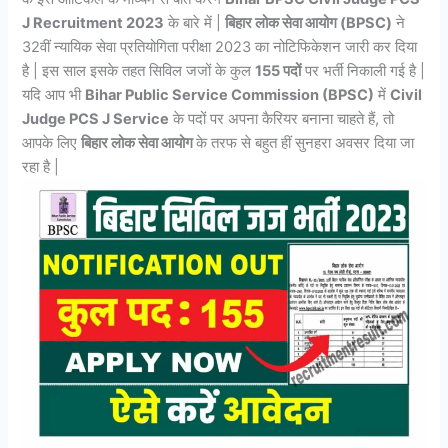
J Recruitment 2023
के बारे में |
बिहार लोक सेवा आयोग (BPSC)
ने
32वीं न्यायिक सेवा प्रतियोगिता परीक्षा 2023 का नोटिफिकेशन जारी कर दिया
है | इस साल इसके तहत सिविल जजों के कुल
155 पदों
पर भर्ती निकाली गई है |
यदि आप भी
Bihar Public Service Commission (BPSC)
में
Civil
Judge PCS J Service
के पदों पर अपना कैरियर बनाना चाहते हैं, तो
आपके लिए
बिहार लोक सेवा आयोग
के तरफ से बहुत हीं सुनहरा अवसर दिया जा
रहा है |