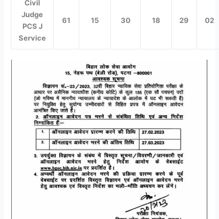
Civil
Judge
61
15
30
18
29
02
PCS J
Service