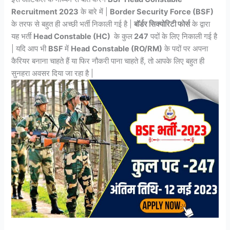
Recruitment 2023
के बारे में |
Border Security Force (BSF)
के तरफ से बहुत ही अच्छी भर्ती निकाली गई है |
बॉर्डर सिक्योरिटी फोर्स
के द्वारा
यह भर्ती
Head Constable (HC)
के कुल
247
पदों के लिए निकाली गई है
| यदि आप भी
BSF
में
Head
Constable (RO/RM)
के पदों पर अपना
कैरियर बनाना चाहते हैं या फिर नौकरी पाना चाहते हैं, तो आपके लिए बहुत ही
सुनहरा अवसर दिया जा रहा है |