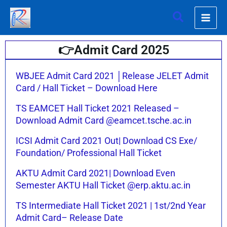
Skip
Search
to
content
👉Admit Card 2025
Page
Page
Page
Page
Page
Page
WBJEE Admit Card 2021 │Release JELET Admit
Card / Hall Ticket – Download Here
TS EAMCET Hall Ticket 2021 Released –
Download Admit Card @eamcet.tsche.ac.in
ICSI Admit Card 2021 Out| Download CS Exe/
Foundation/ Professional Hall Ticket
AKTU Admit Card 2021| Download Even
Semester AKTU Hall Ticket @erp.aktu.ac.in
TS Intermediate Hall Ticket 2021 | 1st/2nd Year
Admit Card– Release Date