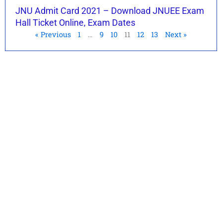
JNU Admit Card 2021 – Download JNUEE Exam
Hall Ticket Online, Exam Dates
« Previous
1
…
9
10
11
12
13
Next »