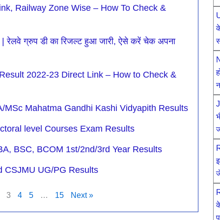
ink, Railway Zone Wise – How To Check &
U
क
े ग्रुप डी का रिजल्ट हुआ जारी, ऐसे करें चेक अपना
स
N
ह
 Result 2022-23 Direct Link – How to Check &
न
J
MSc Mahatma Gandhi Kashi Vidyapith Results
भ
toral level Courses Exam Results
ज
R
 BA, BSC, BCOM 1st/2nd/3rd Year Results
इ
red CSJMU UG/PG Results
ज
R
3
4
5
…
15
Next »
क
प