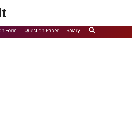
t
Search
ion Form
Question Paper
Salary