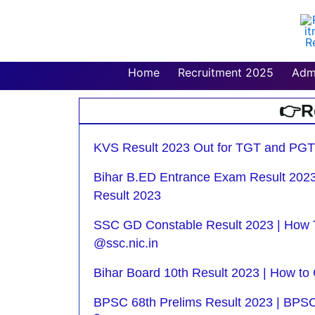
Skip
to
content
Home
Recruitment 2025
Adm
👉R
Pag
P
KVS Result 2023 Out for TGT and PGT P
Bihar B.ED Entrance Exam Result 202
Result 2023
SSC GD Constable Result 2023 | How T
@ssc.nic.in
Bihar Board 10th Result 2023 | How to Ch
BPSC 68th Prelims Result 2023 | BPSC 68