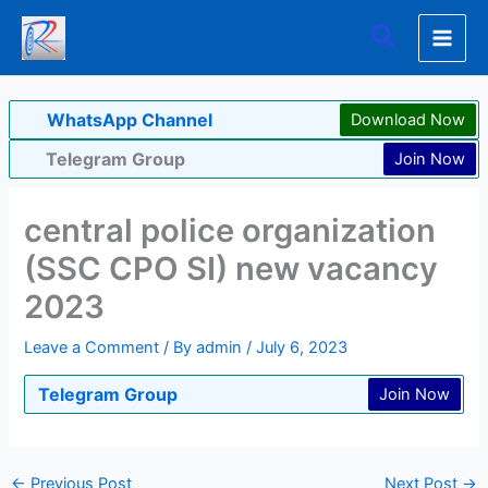
Skip
Search
to
content
WhatsApp Channel
Download Now
Telegram Group
Join Now
central police organization
(SSC CPO SI) new vacancy
2023
Leave a Comment
/ By
admin
/
July 6, 2023
Telegram Group
Join Now
←
Previous Post
Next Post
→