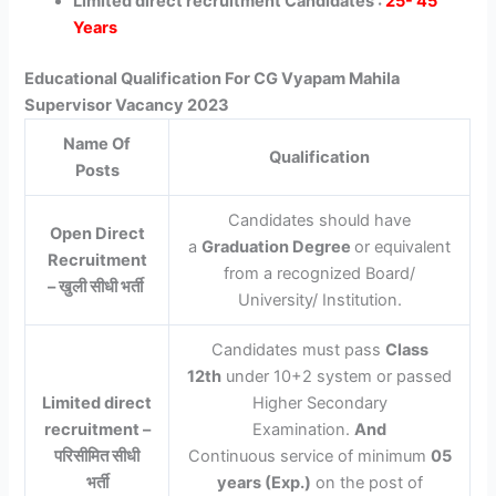
Limited direct recruitment Candidates :
25- 45
Years
Educational Qualification For CG Vyapam Mahila
Supervisor Vacancy 2023
Name Of
Qualification
Posts
Candidates should have
Open Direct
a
Graduation Degree
or
equivalent
Recruitment
from a recognized Board/
–
खुली सीधी भर्ती
University/ Institution.
Candidates must pass
Class
12th
under 10+2 system or passed
Limited
direct
Higher Secondary
recruitment –
Examination.
And
परिसीमित सीधी
Continuous service of minimum
05
भर्ती
years (Exp.)
on the post of