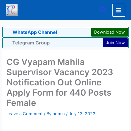
Skip
Search
to
content
WhatsApp Channel
Download Now
Telegram Group
Join Now
CG Vyapam Mahila
Supervisor Vacancy 2023
Notification Out Online
Apply Form for 440 Posts
Female
Leave a Comment
/ By
admin
/
July 13, 2023