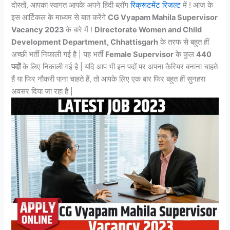
दोस्तों, आपका स्वागत आपके अपने हिंदी ब्लॉग
रिक्रूटमेंट रिजल्ट
में ! आज के
इस आर्टिकल के माध्यम से बात करेंगे
CG Vyapam Mahila Supervisor
Vacancy 2023
के बारे में !
Directorate Women and Child
Development Department, Chhattisgarh
के तरफ से बहुत हीं
अच्छी भर्ती निकाली गई है | यह भर्ती
Female Supervisor
के कुल
440
पदों
के लिए निकाली गई है | यदि आप भी इन पदों पर अपना कैरियर बनाना चाहते
हैं या फिर नौकरी पाना चाहते हैं, तो आपके लिए एक बार फिर बहुत हीं सुनहरा
अवसर दिया जा रहा है |