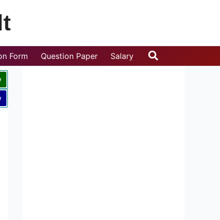
t
Search
ion Form
Question Paper
Salary
w
w