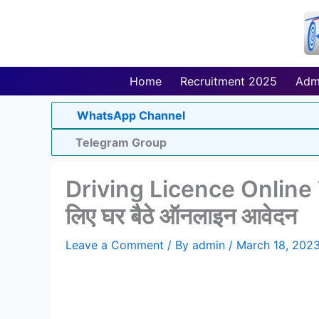
Skip
to
content
Home
Recruitment 2025
Adm
WhatsApp Channel
Telegram Group
Driving Licence Online Te
लिए घर बैठे ऑनलाइन आवेदन
Leave a Comment
/ By
admin
/
March 18, 202