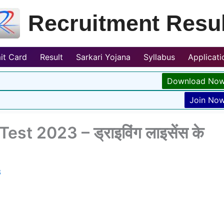
Recruitment Resul
it Card
Result
Sarkari Yojana
Syllabus
Applicat
Download No
Join No
st 2023 – ड्राइविंग लाइसेंस के
3