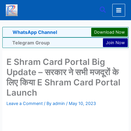
Skip
Search
to
content
WhatsApp Channel
Download Now
Telegram Group
Join Now
E Shram Card Portal Big
Update – सरकार ने सभी मजदूरों के
लिए किया E Shram Card Portal
Launch
Leave a Comment
/ By
admin
/
May 10, 2023