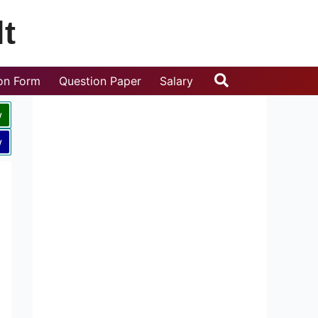
t
Search
ion Form
Question Paper
Salary
w
w