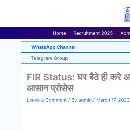
Skip
to
content
Home
Recruitment 2025
Adm
WhatsApp Channel
Telegram Group
FIR Status: घर बैठे ही करे अ
आसान प्रोसेस
Leave a Comment
/ By
admin
/
March 17, 2023