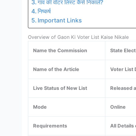
गांव की वोटर लिस्ट कैसे निकालें?
निष्कर्ष
Important Links
Overview of Gaon Ki Voter List Kaise Nikale
Name the Commission
State Elec
Name of the Article
Voter Lis
Live Status of New List
Released a
Mode
Online
Requirements
All Details