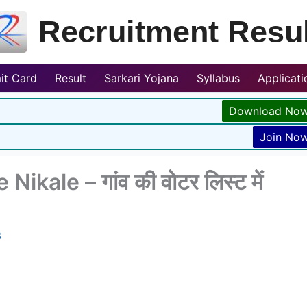
Recruitment Resul
it Card
Result
Sarkari Yojana
Syllabus
Applicat
Download No
Join No
ikale – गांव की वोटर लिस्ट में
3