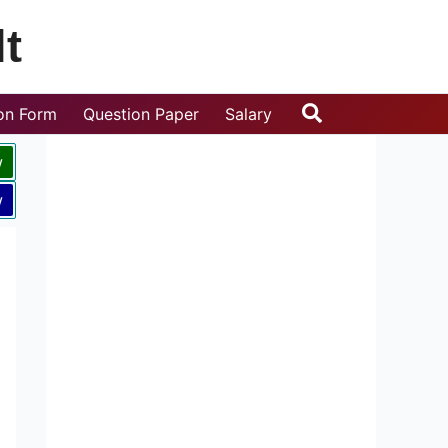
t
Search
ion Form
Question Paper
Salary
w
w