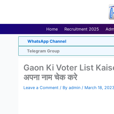
Skip
to
content
Home
Recruitment 2025
Adm
WhatsApp Channel
Telegram Group
Gaon Ki Voter List Kaise N
अपना नाम चेक करे
Leave a Comment
/ By
admin
/
March 18, 202