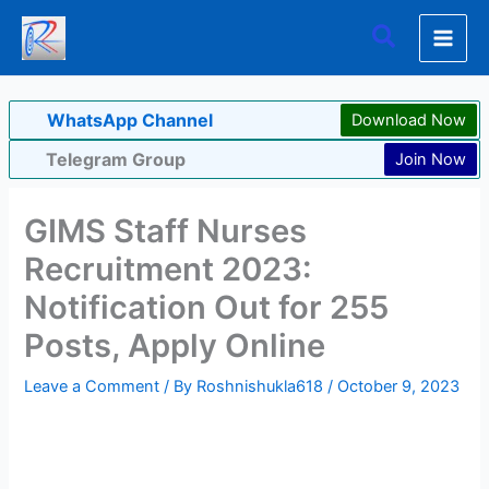
Skip
Search
to
content
WhatsApp Channel
Download Now
Telegram Group
Join Now
GIMS Staff Nurses
Recruitment 2023:
Notification Out for 255
Posts, Apply Online
Leave a Comment
/ By
Roshnishukla618
/
October 9, 2023