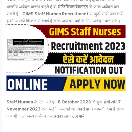
भारतीय आवेदन करना चाहते हैं वो
ऑफिशियल वेबसाइट
से जाके आवेदन कर
सकते है।
GIMS Staff Nurses Recruitment
से जुड़ी सारी जानकारी
हमने आपको विस्तार से बताई हैं ताकि आप इन पदों के लिए आवेदन कर सके।
Staff Nurses
के लिए आवेदन
8 October 2023
से शुरू होगी और
7
November 2023
तक चलेगी जिसकी जानकारी हमने आपको दिया है ताकि
आप भी जल्द जल्द आवेदन कर इसका लाभ उठा पाये।